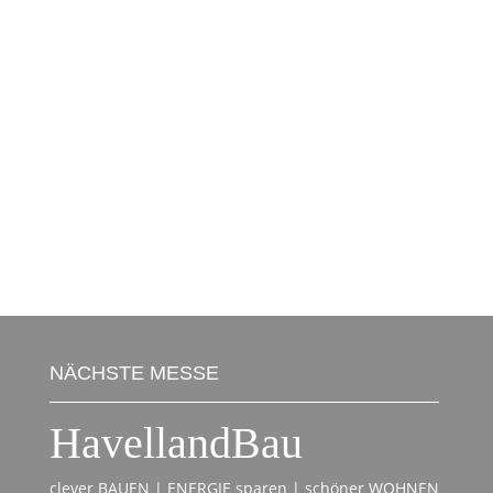
Ihrer personenbezogenen Daten haben oder
erteilte Einwilligungen widerrufen möchten,
wenden Sie sich bitte an folgende E-Mail-
Adresse:
info@messe-brandenburg.de
.
Stand: 13.11.2018
Privatsphäre-Einstellungen:
Einstellungen ändern
|
Historie der
Einstellungen
|
Einwilligungen widerrufen
NÄCHSTE MESSE
HavellandBau
clever BAUEN | ENERGIE sparen | schöner WOHNEN