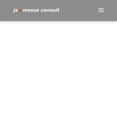
Unser Angebot
Leistungen und Referenzen
js ● messe consult
js messe consult
Über uns