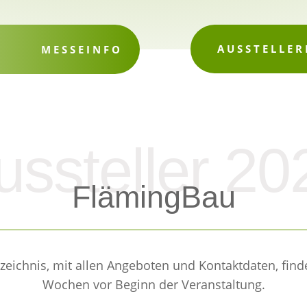
AUSSTELLER
MESSEINFO
ussteller 20
FlämingBau
rzeichnis, mit allen Angeboten und Kontaktdaten, finde
Wochen vor Beginn der Veranstaltung.