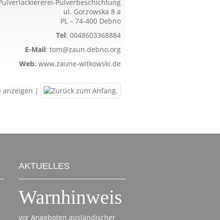
Pulverlackiererei-Pulverbeschichtung
ul. Gorzowska 8 a
PL – 74-400 Debno
Tel
:
0048603368884
E-Mail
:
tom@zaun.debno.org
Web
:
www.zaune-witkowski.de
e anzeigen
|
AKTUELLES
Warnhinweis
vor Angeboten ausländischer