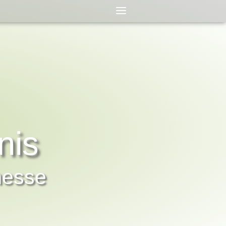
nis
messe