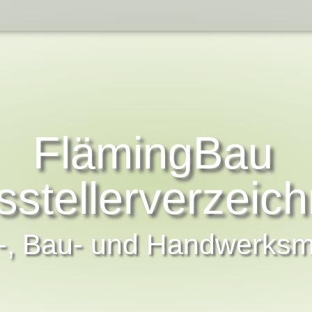
FlämingBau
sstellerverzeich
-, Bau- und Handwerks