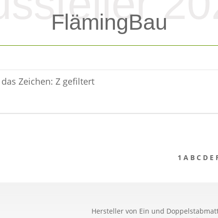
ssteller 2
FlämingBau
das Zeichen: Z gefiltert
1
A
B
C
D
E
Hersteller von Ein und Doppelstabma