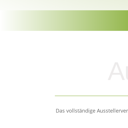
A
Das vollständige Ausstellerve