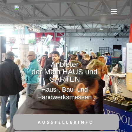
Anbieter
der Mein HAUS und
GARTEN
Haus-, Bau- und
Handwerksmessen
AUSSTELLERINFO