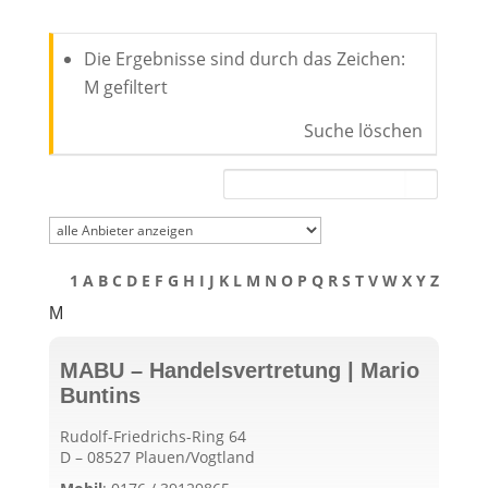
Die Ergebnisse sind durch das Zeichen:
M gefiltert
Suche löschen
1
A
B
C
D
E
F
G
H
I
J
K
L
M
N
O
P
Q
R
S
T
V
W
X
Y
Z
M
MABU – Handelsvertretung | Mario
Buntins
Rudolf-Friedrichs-Ring 64
D – 08527 Plauen/Vogtland