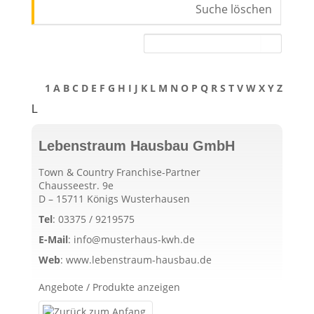
Suche löschen
1
A
B
C
D
E
F
G
H
I
J
K
L
M
N
O
P
Q
R
S
T
V
W
X
Y
Z
L
Lebenstraum Hausbau GmbH
Town & Country Franchise-Partner
Chausseestr. 9e
D – 15711 Königs Wusterhausen
Tel
:
03375 / 9219575
E-Mail
:
info@musterhaus-kwh.de
Web
:
www.lebenstraum-hausbau.de
Angebote / Produkte anzeigen