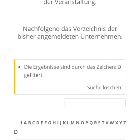
der Veranstaltung.
Nachfolgend das Verzeichnis der
bisher angemeldeten Unternehmen.
Die Ergebnisse sind durch das Zeichen: D
gefiltert
Suche löschen
1
A
B
C
D
E
F
G
H
I
J
K
L
M
N
O
P
Q
R
S
T
V
W
X
Y
Z
D