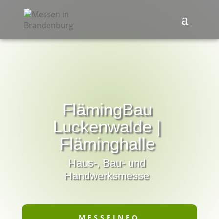
FlämingBau
Luckenwalde |
Fläminghalle
Haus-, Bau- und
Handwerksmesse
MESSEINFO