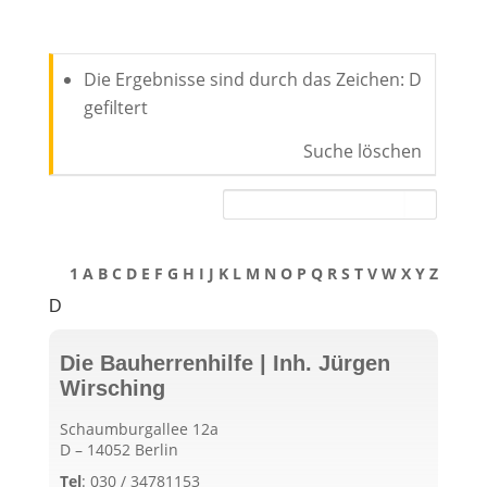
Die Ergebnisse sind durch das Zeichen: D
gefiltert
Suche löschen
1
A
B
C
D
E
F
G
H
I
J
K
L
M
N
O
P
Q
R
S
T
V
W
X
Y
Z
D
Die Bauherrenhilfe | Inh. Jürgen
Wirsching
Schaumburgallee 12a
D – 14052 Berlin
Tel
:
030 / 34781153